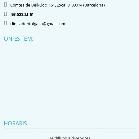
Comtes de Bell-Lloc, 161, Local 8. 08014 (Barcelona)
93.528 21 61
clinicadentalgalia@gmail.com
ON ESTEM:
HORARIS
De dilluns a divendres